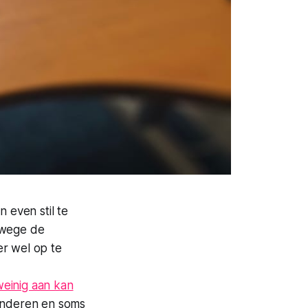
 even stil te
erwege de
er wel op te
weinig aan kan
onderen en soms