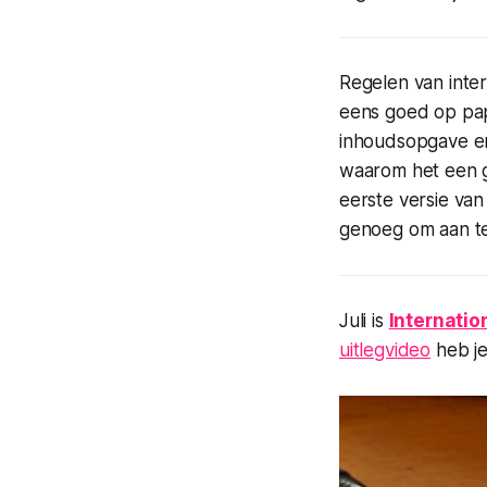
Regelen van inte
eens goed op pap
inhoudsopgave en
waarom het een go
eerste versie van
genoeg om aan t
Juli is
Internatio
uitlegvideo
heb je