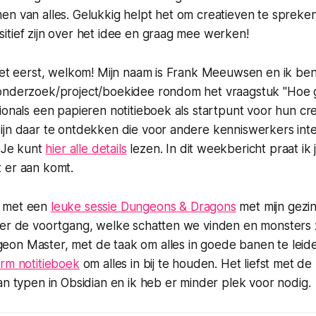
n van alles. Gelukkig helpt het om creatieven te spreken
itief zijn over het idee en graag mee werken!
 het eerst, welkom! Mijn naam is Frank Meeuwsen en ik be
onderzoek/project/boekidee rondom het vraagstuk "Hoe 
ionals een papieren notitieboek als startpunt voor hun cr
ijn daar te ontdekken die voor andere kenniswerkers int
" Je kunt
hier alle details
lezen. In dit weekbericht praat ik 
 er aan komt.
 met een
leuke sessie Dungeons & Dragons
met mijn gezi
er de voortgang, welke schatten we vinden en monsters zi
on Master, met de taak om alles in goede banen te leide
urm notitieboek
om alles in bij te houden. Het liefst met de
an typen in Obsidian en ik heb er minder plek voor nodig.