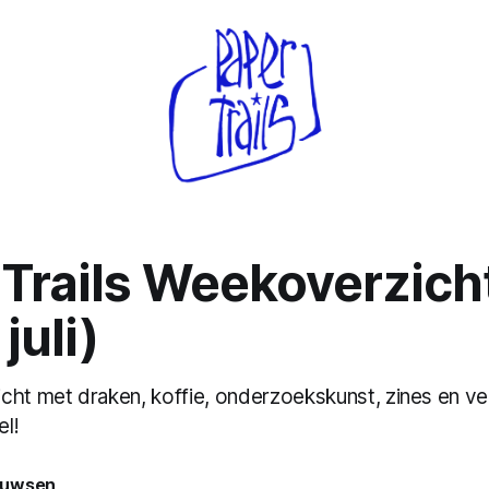
 Trails Weekoverzich
 juli)
cht met draken, koffie, onderzoekskunst, zines en v
l!
euwsen