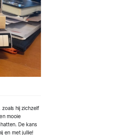
oals hij zichzelf
den mooie
chatten. De kans
 en met jullie!