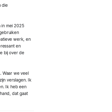
 die
n in mei 2025
gebruiken
eatieve werk, en
eressant en
je bij over de
n. Waar we veel
jn verslagen. Ik
n. Ik heb een
 hand, dat gaat