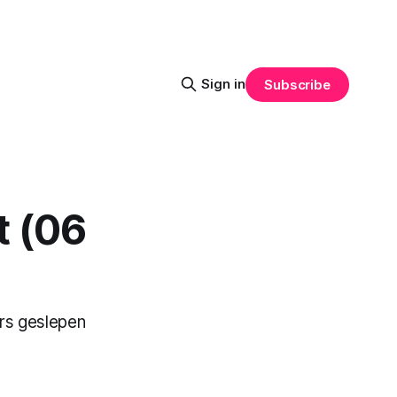
Sign in
Subscribe
t (06
ers geslepen