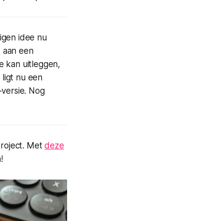
igen idee nu
t aan een
e kan uitleggen,
 ligt nu een
-versie. Nog
project. Met
deze
!