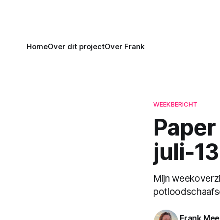
Home
Over dit project
Over Frank
WEEKBERICHT
Paper
juli-13
Mijn weekoverzi
potloodschaafse
Frank Me