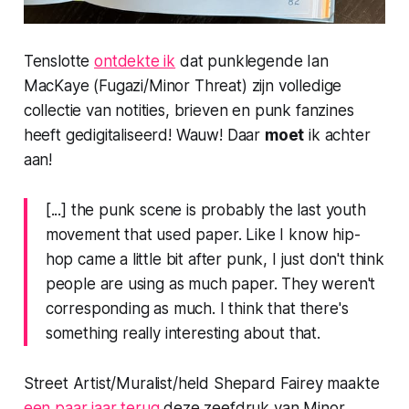
Tenslotte
ontdekte ik
dat punklegende Ian
MacKaye (Fugazi/Minor Threat) zijn volledige
collectie van notities, brieven en punk fanzines
heeft gedigitaliseerd! Wauw! Daar
moet
ik achter
aan!
[...] the punk scene is probably the last youth
movement that used paper. Like I know hip-
hop came a little bit after punk, I just don't think
people are using as much paper. They weren't
corresponding as much. I think that there's
something really interesting about that.
Street Artist/Muralist/held Shepard Fairey maakte
een paar jaar terug
deze zeefdruk van Minor